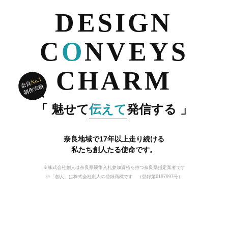
DESIGN
MARKETING BLOG
C
O
NVEYS
PROFILE
CHARM
「 魅せて
伝えて
発信する 」
奈良地域で17年以上走り続ける
私たち創人たる使命です。
※株式会社創人は奈良県競争入札参加資格を持つ奈良県指定業者です
※「創人」は株式会社創人の登録商標です （登録第6197997号）