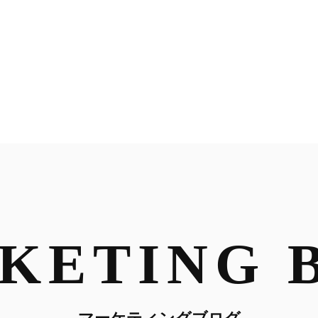
VIEW
WORKS
MARKETING 
KETING 