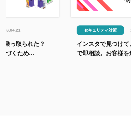
2026.04.21
セキュリティ対策
が乗っ取られた？
インスタで見つけて、
に気づくため...
で即相談。お客様を迷