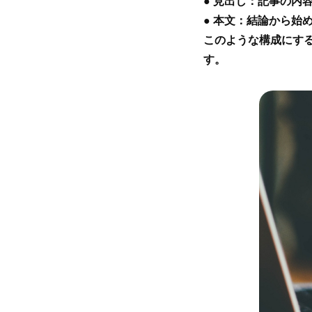
HOME
INTER
● 見出し：記事の内
● 本文：結論から始
このような構成にす
す。