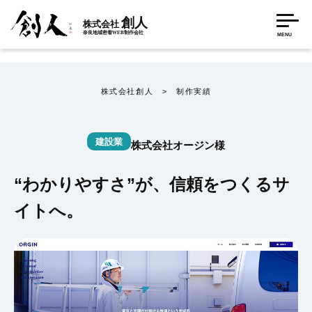
創人
株式会社
奈良地域密着WEB制作会社
MENU
株式会社創人
> 制作実績
建設業
株式会社オージン様
“わかりやすさ”が、信頼をつくるサ
イトへ。