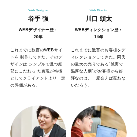
Web Designer
Web Director
谷手 強
川口 頌太
WEBデザイナー歴：
WEBディレクション歴：
20年
14年
これまでに数百のWEBサイ
これまでに数百のお客様をデ
トを
制作してきた。そのデ
ィレクションしてきた。同氏
ザインは
シンプルで且つ細
の最大の売りである"誠実で
部にこだわっ
た表現が特徴
温厚な人柄"がお客様から好
としてクライアントより一定
評なのは、一度会
えば疑わな
の評価がある。
いだろう。