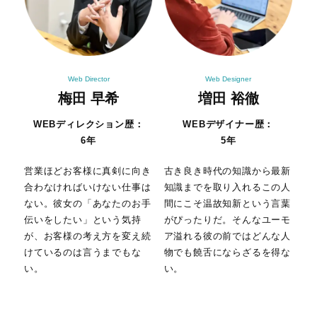
Web Director
Web Designer
梅田 早希
増田 裕徹
WEBディレクション歴：
WEBデザイナー歴：
6年
5年
営業ほどお客様に真剣に向き
古き良き時代の知識から最新
合わなければいけない仕事は
知
識までを取り入れるこの人
ない。彼女の「あなたのお手
間に
こそ温故知新という言葉
伝いをしたい」という気持
がぴっ
たりだ。そんなユーモ
が、お客様の考え方を変え続
ア溢れる
彼の前ではどんな人
けているのは言うま
でもな
物でも饒舌にならざるを得な
い。
い。